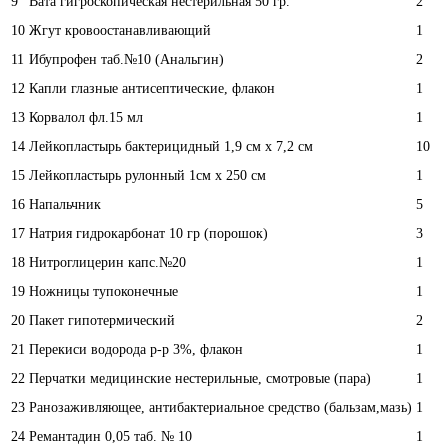
9
Вата гигроскопическая нестерильная 50 гр.
2
10
Жгут кровоостанавливающий
1
11
Ибупрофен таб.№10 (Анальгин)
2
12
Капли глазные антисептические, флакон
1
13
Корвалол фл.15 мл
1
14
Лейкопластырь бактерицидный 1,9 см х 7,2 см
10
15
Лейкопластырь рулонный 1см х 250 см
1
16
Напальчник
5
17
Натрия гидрокарбонат 10 гр (порошок)
3
18
Нитроглицерин капс.№20
1
19
Ножницы тупоконечные
1
20
Пакет гипотермический
2
21
Перекиси водорода р-р 3%, флакон
1
22
Перчатки медицинские нестерильные, смотровые (пара)
1
23
Ранозаживляющее, антибактериальное средство (бальзам,мазь)
1
24
Ремантадин 0,05 таб. № 10
1