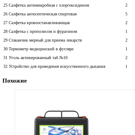
25
Салфетка антимикробная с хлоргексидином
2
26
Салфетка антисептическая спиртовая
5
27
Салфетка кровоостанавливающая
2
28
Салфетка с прополисом и фурагином
1
29
Стаканчик мерный для приема лекарств
2
30
Термометр медицинский в футляре
1
31
Уголь активированный таб.№10
2
32
Устройство для проведения искусственного дыхания
1
Похожие