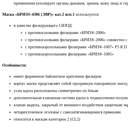
применения (изолирует органы дыхания, зрения, кожу лица и г
Маска «БРИЗ®-4306 (ЭВР)» кат.2 исп.1
используется:
в качестве фильтрующего СИЗОД:
с противогазовыми фильтрами «БРИЗ®-2006»
с противогазовыми фильтрами «БРИЗ®-2006» совместно с
с противоаэрозольными фильтрами «БРИЗ®-1007» P3 R D
с противоаэрозольными фильтрами «БРИЗ®-1005»
Особенности:
имеет фирменное байонетное крепление фильтров
корпус маски представляет собой прозрачную панорамную линзу
узлы вдоха расположены симметрично по бокам
дополнительная клапанная система вдоха в подмасочнике-полум
клапан выдоха, закрытый от внешнего воздействия защитным э
четырехточечное оголовье с самозатягивающимися пряжками
относится к маскам категории 2 (CL2)