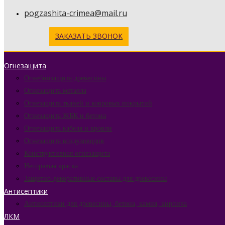
pogzashita-crimea@mail.ru
ЗАКАЗАТЬ ЗВОНОК
Огнезащита
Огнебиозащита древесины
Огнезащита металла
Огнезащита тканей и ковровых покрытий
Огнезащита ЖБК и бетона
Огнезащита кабеля и кровли
Огнезащита воздуховодов
Конструктивная огнезащита
Негорючая краска
Защитно-декоративные составы для древесины
Антисептики
Антисептики для древесины, бетона, камня, кирпича
ЛКМ