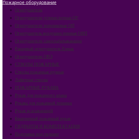
Пожарное оборудование
Огнетушители
Огнетушители углекислотные ОУ
Огнетушители порошковые ОП
Огнетушитель воздушно пенные ОВП
Огнетушители самосрабатывающие
Ранцевый огнетушитель Ермак
Огнетушители ОВЭ
СТВОЛЫ ПОЖАРНЫЕ
Стволы пожарные ручные
Лафетные стволы
ПОЖАРНЫЕ РУКАВА
Рукав для пожарного крана
Рукава для пожарной техники
Рукав всасывающий
Квартирный пожарный рукав
ГИДРАНТЫ И КОМПЛЕКТАЦИЯ
Подставки под гидрант