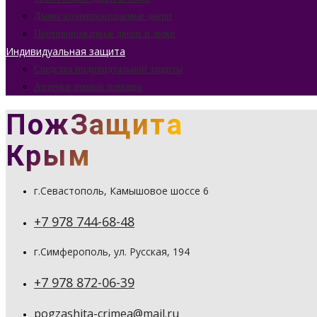
Дымогазонепроницаемые двери
Противопожарные двери и люки
Индивидуальная защита
Средства индивидуальной защиты
Аптечки первой помощи
ПожЗащита
Крым
г.Севастополь, Камышовое шоссе 6
+7 978 744-68-48
г.Симферополь, ул. Русская, 194
+7 978 872-06-39
pogzashita-crimea@mail.ru