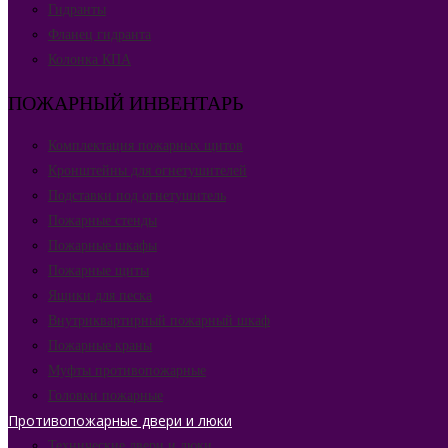
Гидранты
Фланец гидранта
Колонка КПА
ПОЖАРНЫЙ ИНВЕНТАРЬ
Комплектация пожарных щитов
Кронштейны для огнетушителей
Подставки под огнетушитель
Пожарные стенды
Пожарные шкафы
Пожарные щиты
Ящики для песка
Внутриквартирный пожарный шкаф
Пожарные краны
Муфты противопожарные
Головки пожарные
Противопожарные двери и люки
Технические двери и люки