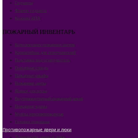
Гидранты
Фланец гидранта
Колонка КПА
ПОЖАРНЫЙ ИНВЕНТАРЬ
Комплектация пожарных щитов
Кронштейны для огнетушителей
Подставки под огнетушитель
Пожарные стенды
Пожарные шкафы
Пожарные щиты
Ящики для песка
Внутриквартирный пожарный шкаф
Пожарные краны
Муфты противопожарные
Головки пожарные
Противопожарные двери и люки
Технические двери и люки