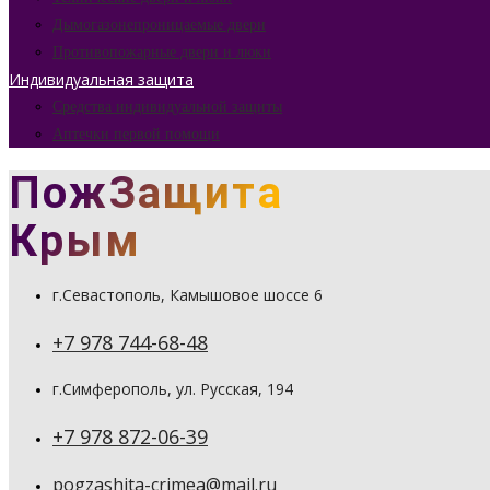
Дымогазонепроницаемые двери
Противопожарные двери и люки
Индивидуальная защита
Средства индивидуальной защиты
Аптечки первой помощи
ПожЗащита
Крым
г.Севастополь, Камышовое шоссе 6
+7 978 744-68-48
г.Симферополь, ул. Русская, 194
+7 978 872-06-39
pogzashita-crimea@mail.ru