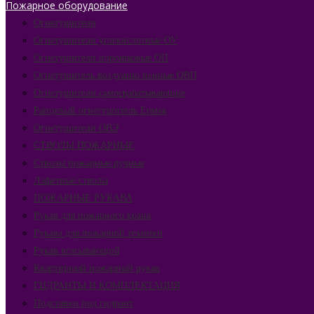
Пожарное оборудование
Огнетушители
Огнетушители углекислотные ОУ
Огнетушители порошковые ОП
Огнетушитель воздушно пенные ОВП
Огнетушители самосрабатывающие
Ранцевый огнетушитель Ермак
Огнетушители ОВЭ
СТВОЛЫ ПОЖАРНЫЕ
Стволы пожарные ручные
Лафетные стволы
ПОЖАРНЫЕ РУКАВА
Рукав для пожарного крана
Рукава для пожарной техники
Рукав всасывающий
Квартирный пожарный рукав
ГИДРАНТЫ И КОМПЛЕКТАЦИЯ
Подставки под гидрант