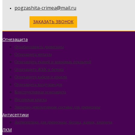
pogzashita-crimea@mail.ru
ЗАКАЗАТЬ ЗВОНОК
Огнезащита
Огнебиозащита древесины
Огнезащита металла
Огнезащита тканей и ковровых покрытий
Огнезащита ЖБК и бетона
Огнезащита кабеля и кровли
Огнезащита воздуховодов
Конструктивная огнезащита
Негорючая краска
Защитно-декоративные составы для древесины
Антисептики
Антисептики для древесины, бетона, камня, кирпича
ЛКМ