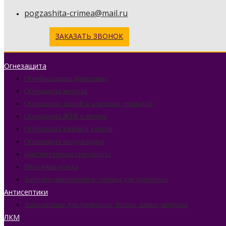
pogzashita-crimea@mail.ru
ЗАКАЗАТЬ ЗВОНОК
Огнезащита
Огнебиозащита древесины
Огнезащита металла
Огнезащита тканей и ковровых покрытий
Огнезащита ЖБК и бетона
Огнезащита кабеля и кровли
Огнезащита воздуховодов
Конструктивная огнезащита
Негорючая краска
Защитно-декоративные составы для древесины
Антисептики
Антисептики для древесины, бетона, камня, кирпича
ЛКМ