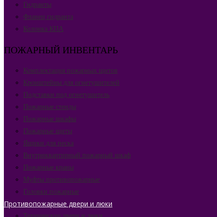
Гидранты
Фланец гидранта
Колонка КПА
ПОЖАРНЫЙ ИНВЕНТАРЬ
Комплектация пожарных щитов
Кронштейны для огнетушителей
Подставки под огнетушитель
Пожарные стенды
Пожарные шкафы
Пожарные щиты
Ящики для песка
Внутриквартирный пожарный шкаф
Пожарные краны
Муфты противопожарные
Головки пожарные
Противопожарные двери и люки
Технические двери и люки