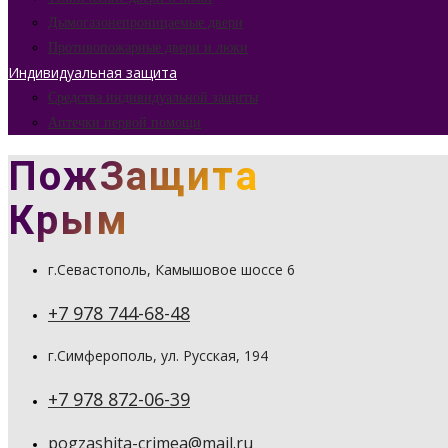
Дымогазонепроницаемые двери
Противопожарные двери и люки
Индивидуальная защита
Средства индивидуальной защиты
Аптечки первой помощи
ПожЗащита
Крым
г.Севастополь, Камышовое шоссе 6
+7 978 744-68-48
г.Симферополь, ул. Русская, 194
+7 978 872-06-39
pogzashita-crimea@mail.ru