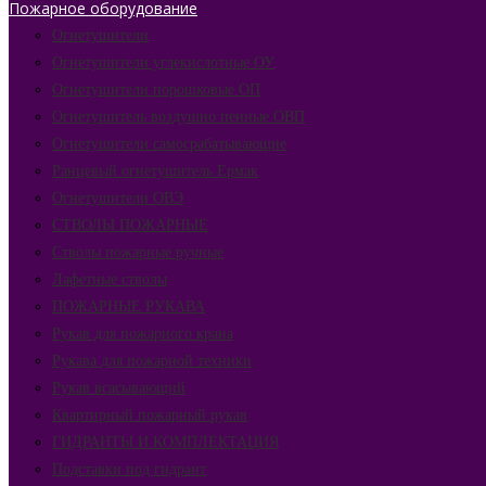
Пожарное оборудование
Огнетушители
Огнетушители углекислотные ОУ
Огнетушители порошковые ОП
Огнетушитель воздушно пенные ОВП
Огнетушители самосрабатывающие
Ранцевый огнетушитель Ермак
Огнетушители ОВЭ
СТВОЛЫ ПОЖАРНЫЕ
Стволы пожарные ручные
Лафетные стволы
ПОЖАРНЫЕ РУКАВА
Рукав для пожарного крана
Рукава для пожарной техники
Рукав всасывающий
Квартирный пожарный рукав
ГИДРАНТЫ И КОМПЛЕКТАЦИЯ
Подставки под гидрант