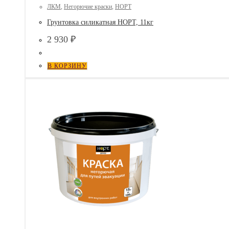
ЛКМ
,
Негорючие краски
,
НОРТ
Грунтовка силикатная НОРТ, 11кг
2 930
₽
В КОРЗИНУ