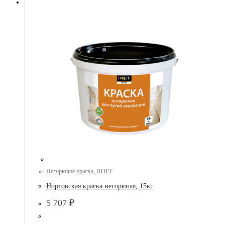
Негорючие краски
,
НОРТ
Нортовская краска негорючая, 15кг
5 707
₽