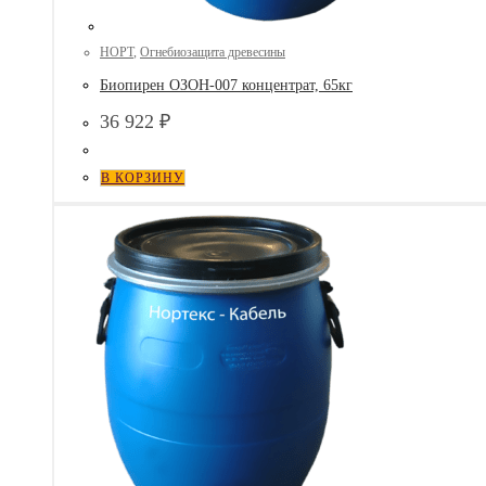
НОРТ
,
Огнебиозащита древесины
Биопирен ОЗОН-007 концентрат, 65кг
36 922
₽
В КОРЗИНУ