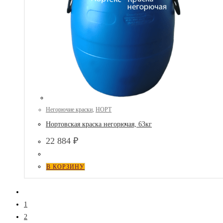
Негорючие краски
,
НОРТ
Нортовская краска негорючая, 63кг
22 884
₽
В КОРЗИНУ
1
2